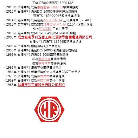
工廠從7000擴張至18000 M2
．2016年 台灣亨利 成為
睿能創意GOGORO
零件供應商
．2015年 台灣亨利 通過ISO-14000環境管理系統認證
通過TS-16949:2016國際標準認證
．2014年 越南亨利 成為越南
本田 HONDA
正式供應商（2540）
．2012年 越南亨利 成為越南
雅馬哈YAMAHA
(1104) 正式供應商
成為
PIAGGIO
正式供應商
．2010年 越南亨利 取得TS-16949及ISO-14001認證
．2005年
成立越南亨利五金工業以及勁亨金屬處理有限公司
台灣亨利 通過TS-16949國際標準認證
．2003年 台灣亨利 通過福特 Q1品質認證
．2000年 台灣亨利 通過ISO-14000環境管理系統認證
．1999年 台灣亨利 通過QS-9000國際標準認證
成為
國瑞汽車
零件供應商
成為
福特汽車
零件供應商
．1996年 台灣亨利 遷廠至桃園龍潭鄉現址
．1984年 台灣亨利 榮獲經濟部中央標準局CNS正字標記
．1975年 台灣亨利 成為
中華汽車
零件供應商
．1969年 台灣亨利 成為
三陽工業
零件供應商
．1966年
台灣亨利工廠股份有限公司創立
台灣